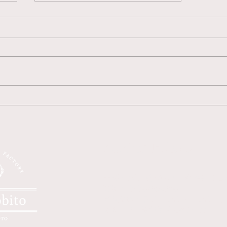
2026年3月5日 最強開運日
Atelier kobito
〒860-0863 熊本市中央区坪井1丁目2
TEL： 070-6485-3806
営業時間：
平日11:00〜19:00｜土
※オーダー予約最終受付18:00